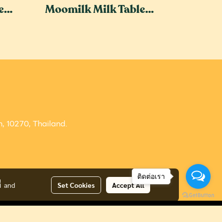
Moomilk Milk Tablet - Milk Flavour
Moomilk Milk Tablet Mango Sticky Rice Flavor
 10270, Thailand.
ติดต่อเรา
่
and
Set Cookies
Accept All