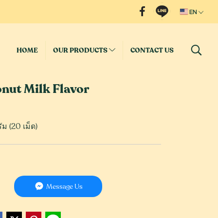
EN
HOME
OUR PRODUCTS
CONTACT US
nut Milk Flavor
ม (20 เม็ด)
Message Us