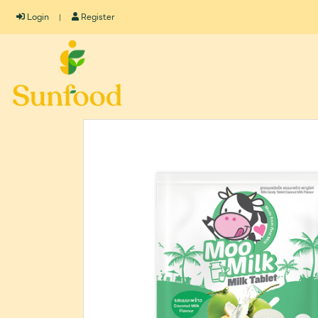
Login
Register