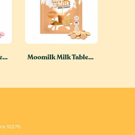
Moomilk Milk Tablet - Strawberry Flavour
Moomilk Milk Tablet Thai Tea Flavor
าการ 10270