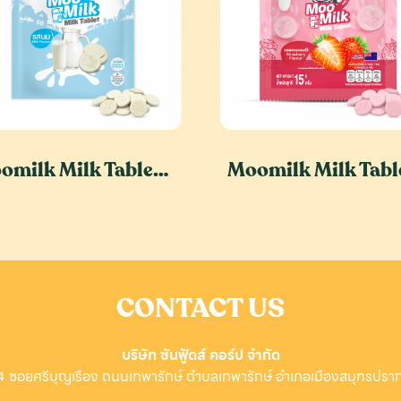
Moomilk Milk Tablet - Milk Flavour
CONTACT US
บริษัท ซันฟู้ดส์ คอร์ป จํากัด
 4 ซอยศรีบุญเรือง ถนนเทพารักษ์ ตำบลเทพารักษ์ อำเภอเมืองสมุทรปร