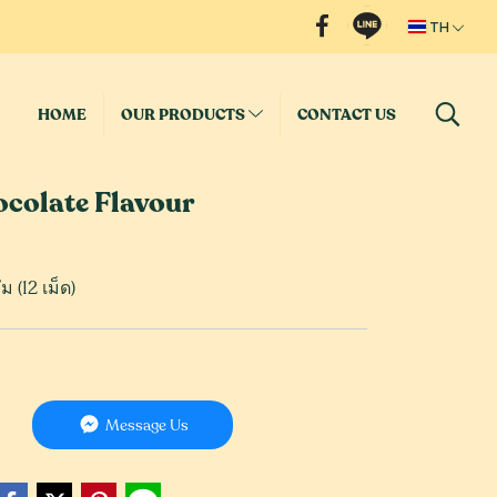
TH
HOME
OUR PRODUCTS
CONTACT US
ocolate Flavour
 (12 เม็ด)
Message Us