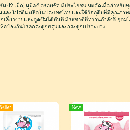
12
ัม (
เม็ด) มูมิลค์ อร่อยชิล มีประโยชน์ นมอัดเม็ดสำหรั
ยมและโปรตีน ผลิตในประเทศไทยและใช้วัตถุดิบที่มีคุณภาพส
ากเคี้ยวง่ายและดูดซึมได้ทันที มีรสชาติที่หวานกำลังดี อุ
ุเพื่อป้องกันโรคกระดูกพรุนและกระดูกเปราะบาง
Seller
New