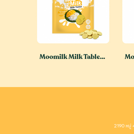
Moomilk Milk Tablet Mango Sticky Rice Flavor
2190 หมู่